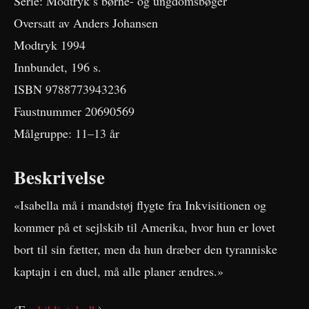
Serie: Modtryk’s børne- og ungdomsbøger
Oversatt av Anders Johansen
Modtryk 1994
Innbundet, 196 s.
ISBN 9788773943236
Faustnummer 20690569
Målgruppe: 11–13 år
Beskrivelse
«Isabella må i mandstøj flygte fra Inkvisitionen og
kommer på et sejlskib til Amerika, hvor hun er lovet
bort til sin fætter, men da hun dræber den tyranniske
kaptajn i en duel, må alle planer ændres.»