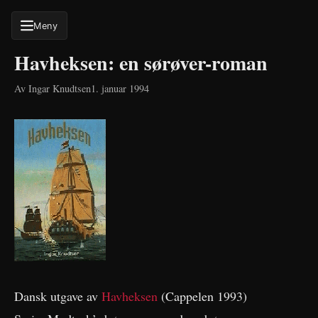
Meny
Havheksen: en sørøver-roman
Av Ingar Knudtsen
1. januar 1994
SØK
Dansk utgave av
Havheksen
(Cappelen 1993)